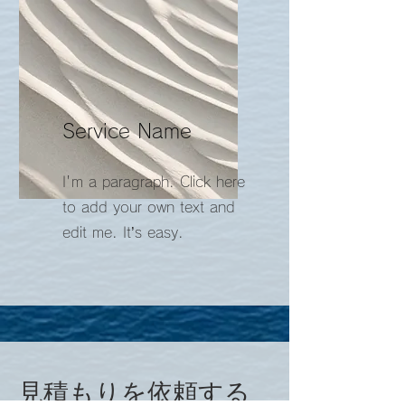
Service Name
I'm a paragraph. Click here
to add your own text and
edit me. It’s easy.
見積もりを依頼する